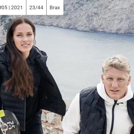
#05 | 2021
23/44
Brax