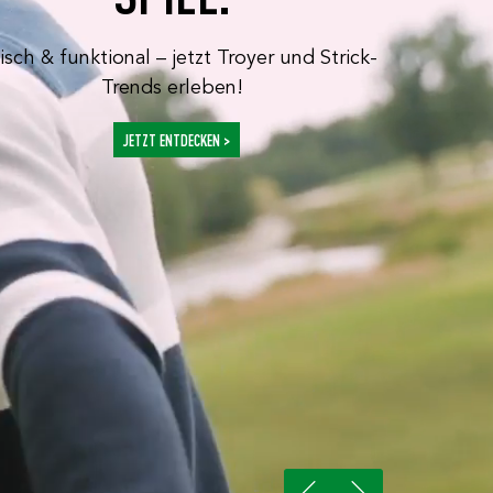
lisch & funktional – jetzt Troyer und Strick-
Trends erleben!
JETZT ENTDECKEN >